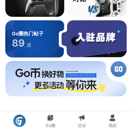
Go圈热门帖子
89
篇
Go圈
活动
我的